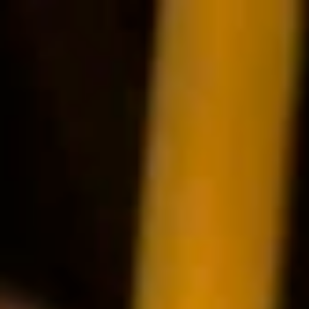
Adres & route
Contact
Plattegrond
Veelgestelde vragen
Mijn Dierenbos
De huidige taal van de website is Nederlands